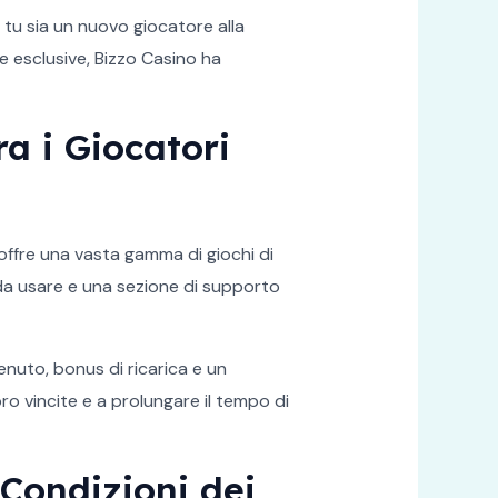
e tu sia un nuovo giocatore alla
e esclusive, Bizzo Casino ha
a i Giocatori
o offre una vasta gamma di giochi di
le da usare e una sezione di supporto
enuto, bonus di ricarica e un
o vincite e a prolungare il tempo di
Condizioni dei