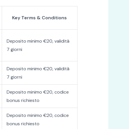
Key Terms & Conditions
Deposito minimo €20, validità
7 giorni
Deposito minimo €20, validità
7 giorni
Deposito minimo €20, codice
bonus richiesto
Deposito minimo €20, codice
bonus richiesto