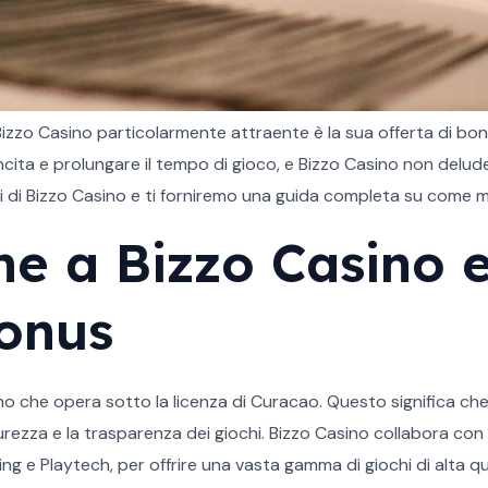
Bizzo Casino particolarmente attraente è la sua offerta di b
incita e prolungare il tempo di gioco, e Bizzo Casino non delud
i di Bizzo Casino e ti forniremo una guida completa su come ma
e a Bizzo Casino e
onus
ano che opera sotto la licenza di Curacao. Questo significa che
urezza e la trasparenza dei giochi. Bizzo Casino collabora con a
ng e Playtech, per offrire una vasta gamma di giochi di alta qu