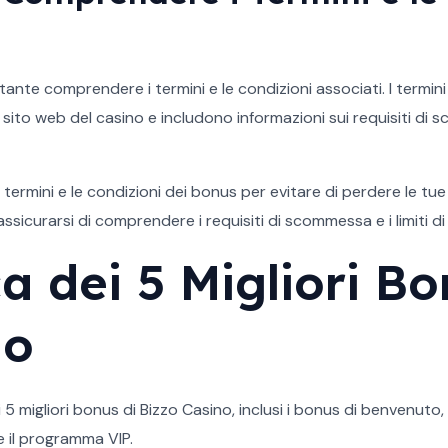
ante comprendere i termini e le condizioni associati. I termini
ito web del casino e includono informazioni sui requisiti di sco
rmini e le condizioni dei bonus per evitare di perdere le tue v
sicurarsi di comprendere i requisiti di scommessa e i limiti di
ca dei 5 Migliori Bo
no
ei 5 migliori bonus di Bizzo Casino, inclusi i bonus di benvenuto
e il programma VIP.