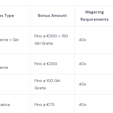
Wagering
us Type
Bonus Amount
Requirements
Fino a €300 + 150
nte + Giri
40x
Giri Gratis
Fino a €200
40x
ente
Fino a 100 Giri
40x
Gratis
carica
Fino a €75
40x