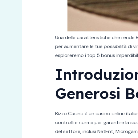
Una delle caratteristiche che rende 
per aumentare le tue possibilità di v
esploreremo i top 5 bonus imperdibil
Introduzion
Generosi B
Bizzo Casino è un casino online itali
controlli e norme per garantire la sic
del settore, inclusi NetEnt, Microgami