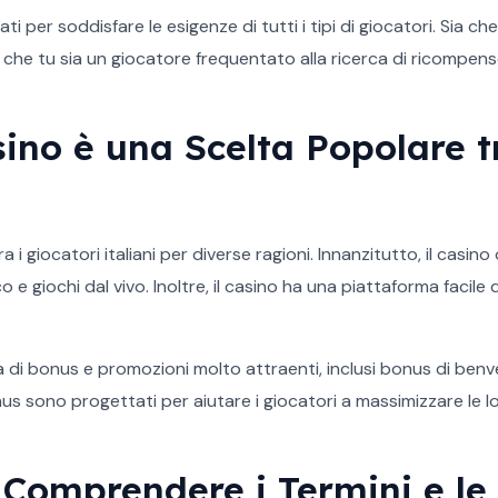
i per soddisfare le esigenze di tutti i tipi di giocatori. Sia ch
 che tu sia un giocatore frequentato alla ricerca di ricompens
ino è una Scelta Popolare tr
 i giocatori italiani per diverse ragioni. Innanzitutto, il casin
ioco e giochi dal vivo. Inoltre, il casino ha una piattaforma faci
 di bonus e promozioni molto attraenti, inclusi bonus di benv
 sono progettati per aiutare i giocatori a massimizzare le lor
Comprendere i Termini e le 