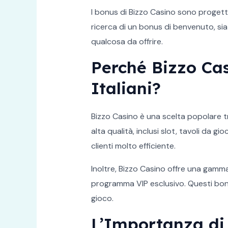
I bonus di Bizzo Casino sono progettat
ricerca di un bonus di benvenuto, sia
qualcosa da offrire.
Perché Bizzo Cas
Italiani?
Bizzo Casino è una scelta popolare tra
alta qualità, inclusi slot, tavoli da g
clienti molto efficiente.
Inoltre, Bizzo Casino offre una gamma
programma VIP esclusivo. Questi bonus
gioco.
L’Importanza di 