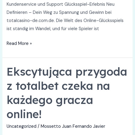
Kundenservice und Support Glücksspiel-Erlebnis Neu
Definieren – Dein Weg zu Spannung und Gewinn bei
totalcasino-de.com.de. Die Welt des Online-Glücksspiels
ist ständig im Wandel, und für viele Spieler ist
Glücksspiel-
Read More »
Erlebnis
Neu
Definieren
Ekscytująca przygoda
–
z totalbet czeka na
Dein
Weg
każdego gracza
zu
Spannung
online!
und
Gewinn
Uncategorized
/
Mossetto Juan Fernando Javier
bei