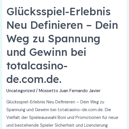
med
Glücksspiel-Erlebnis
online
Neu Definieren – Dein
casino
–
Weg zu Spannung
er
totalcasino-
und Gewinn bei
dk.com
totalcasino-
din
nye
de.com.de.
favoritdestination
for
Uncategorized
/
Mossetto Juan Fernando Javier
spænding
og
Glücksspiel-Erlebnis Neu Definieren – Dein Weg zu
st
Spannung und Gewinn bei totalcasino-de.com.de. Die
Vielfalt der Spieleauswahl Boni und Promotionen für neue
und bestehende Spieler Sicherheit und Lizenzierung