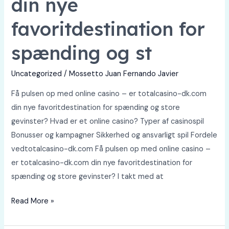
din nye
favoritdestination for
spænding og st
Uncategorized
/
Mossetto Juan Fernando Javier
Få pulsen op med online casino – er totalcasino-dk.com
din nye favoritdestination for spænding og store
gevinster? Hvad er et online casino? Typer af casinospil
Bonusser og kampagner Sikkerhed og ansvarligt spil Fordele
vedtotalcasino-dk.com Få pulsen op med online casino –
er totalcasino-dk.com din nye favoritdestination for
spænding og store gevinster? I takt med at
Få
Read More »
pulsen
op