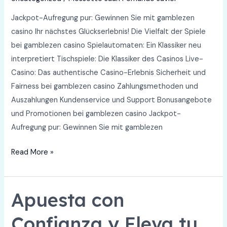
Jackpot-Aufregung pur: Gewinnen Sie mit gamblezen
casino Ihr nächstes Glückserlebnis! Die Vielfalt der Spiele
bei gamblezen casino Spielautomaten: Ein Klassiker neu
interpretiert Tischspiele: Die Klassiker des Casinos Live-
Casino: Das authentische Casino-Erlebnis Sicherheit und
Fairness bei gamblezen casino Zahlungsmethoden und
Auszahlungen Kundenservice und Support Bonusangebote
und Promotionen bei gamblezen casino Jackpot-
Aufregung pur: Gewinnen Sie mit gamblezen
Jackpot-
Read More »
Aufregung
pur
Gewinnen
Apuesta con
Sie
Confianza y Eleva tu
mit