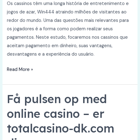
Os cassinos têm uma longa história de entretenimento e
i
jogos de azar, Win444 atraindo milhões de visitantes ao
Niezapomnianych
redor do mundo. Uma das questões mais relevantes para
os jogadores é a forma como podem realizar seus
pagamentos. Neste estudo, focaremos nos cassinos que
aceitam pagamento em dinheiro, suas vantagens,
desvantagens e a experiência do usuário.
Estudo
Read More »
sobre
Cassinos
que
Få pulsen op med
Aceitam
online casino – er
Pagamento
em
totalcasino-dk.com
Dinheiro