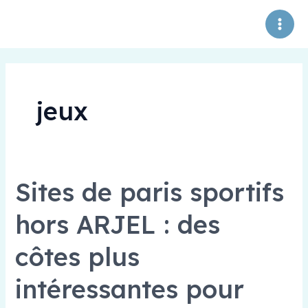
Skip
to
Main
content
Men
jeux
Sites de paris sportifs
hors ARJEL : des
côtes plus
intéressantes pour