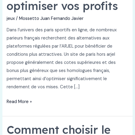
optimiser vos profits
jeux
/
Mossetto Juan Fernando Javier
Dans l’univers des paris sportifs en ligne, de nombreux
parieurs français recherchent des alternatives aux
plateformes régulées par l’ARJEL pour bénéficier de
conditions plus attractives. Un site de paris hors arjel
propose généralement des cotes supérieures et des
bonus plus généreux que ses homologues français,
permettant ainsi d’optimiser significativement le
rendement de vos mises. Cette […]
Sites
Read More »
de
paris
sportifs
Comment choisir le
hors