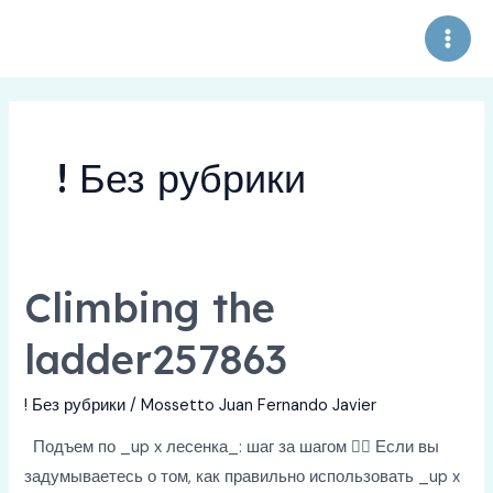
Skip
to
Main
content
Men
! Без рубрики
Climbing the
ladder257863
! Без рубрики
/
Mossetto Juan Fernando Javier
Подъем по _up x лесенка_: шаг за шагом 🧗‍♀️ Если вы
задумываетесь о том, как правильно использовать _up x