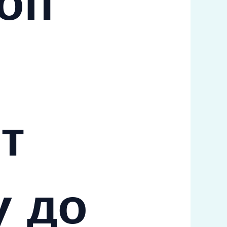
оп
т
y до