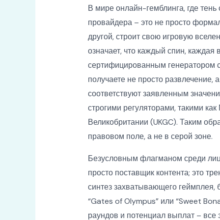
В мире онлайн-гемблинга, где тень 
провайдера – это не просто формал
другой, строит свою игровую вселе
означает, что каждый спин, каждая
сертифицированным генератором с
получаете не просто развлечение, а
соответствуют заявленным значен
строгими регуляторами, такими ка
Великобритании (UKGC). Таким обра
правовом поле, а не в серой зоне.
Безусловным флагманом среди лице
просто поставщик контента; это тре
синтез захватывающего геймплея, б
“Gates of Olympus” или “Sweet Bon
раундов и потенциал выплат – все 