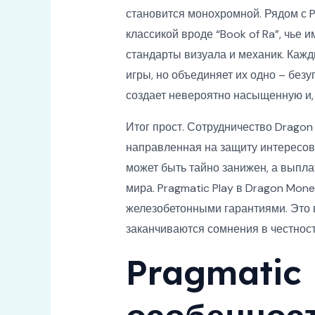
становится монохромной. Рядом с P
классикой вроде “Book of Ra”, чье 
стандарты визуала и механик. Каж
игры, но объединяет их одно – без
создает невероятно насыщенную и, 
Итог прост. Сотрудничество Drago
направленная на защиту интересов 
может быть тайно занижен, а выпла
мира. Pragmatic Play в Dragon Mone
железобетонными гарантиями. Это в
заканчиваются сомнения в честност
Pragmatic 