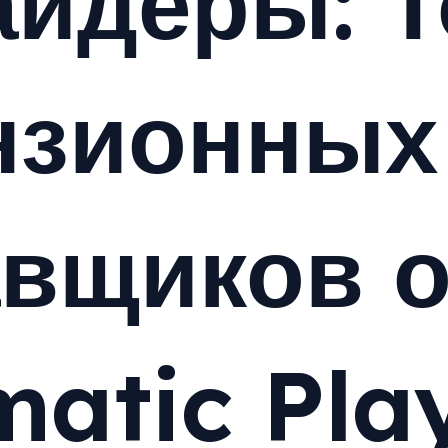
айдеры: Т
нзионных
авщиков о
atic Pla