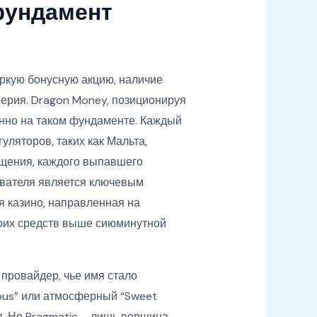
фундамент
яркую бонусную акцию, наличие
ерия. Dragon Money, позиционируя
енно на таком фундаменте. Каждый
ляторов, таких как Мальта,
ащения, каждого выпавшего
зователя является ключевым
я казино, направленная на
воих средств выше сиюминутной
 провайдер, чье имя стало
mpus” или атмосферный “Sweet
я. Но Pragmatic – лишь вершина