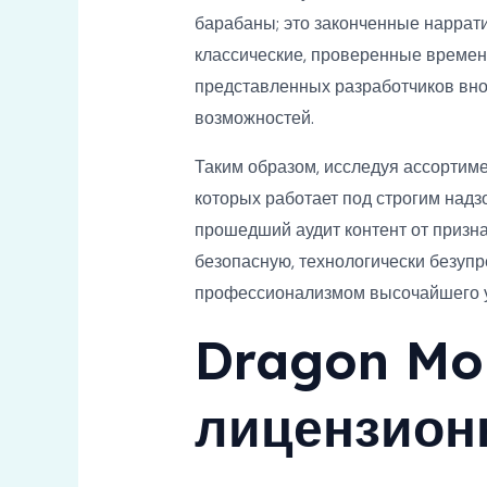
барабаны; это законченные наррати
классические, проверенные времен
представленных разработчиков вно
возможностей.
Таким образом, исследуя ассортиме
которых работает под строгим надз
прошедший аудит контент от призна
безопасную, технологически безупр
профессионализмом высочайшего 
Dragon Mo
лицензион