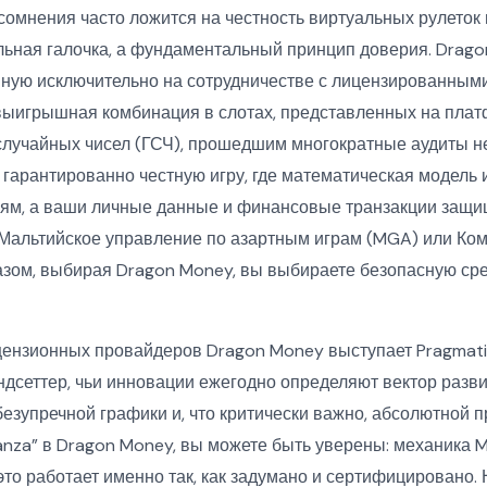
сомнения часто ложится на честность виртуальных рулеток 
ьная галочка, а фундаментальный принцип доверия. Dragon
нную исключительно на сотрудничестве с лицензированными
 выигрышная комбинация в слотах, представленных на плат
лучайных чисел (ГСЧ), прошедшим многократные аудиты н
 гарантированно честную игру, где математическая модель и
иям, а ваши личные данные и финансовые транзакции защи
к Мальтийское управление по азартным играм (MGA) или Ко
зом, выбирая Dragon Money, вы выбираете безопасную сред
нзионных провайдеров Dragon Money выступает Pragmatic 
ндсеттер, чьи инновации ежегодно определяют вектор разви
езупречной графики и, что критически важно, абсолютной п
anza” в Dragon Money, вы можете быть уверены: механика 
это работает именно так, как задумано и сертифицировано.