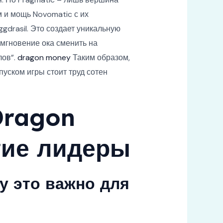
 и мощь Novomatic с их
Yggdrasil. Это создает уникальную
 мгновение ока сменить на
лов”.
dragon money
Таким образом,
пуском игры стоит труд сотен
Dragon
гие лидеры
у это важно для