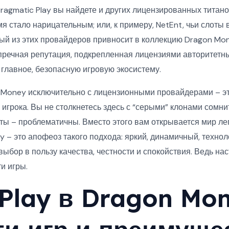
ragmatic Play вы найдете и других лицензированных титано
имя стало нарицательным; или, к примеру, NetEnt, чьи слоты
дый из этих провайдеров привносит в коллекцию Dragon M
упречная репутация, подкрепленная лицензиями авторитетн
главное, безопасную игровую экосистему.
n Money исключительно с лицензионными провайдерами – эт
игрока. Вы не столкнетесь здесь с “серыми” клонами сомни
ты – проблематичны. Вместо этого вам открывается мир лег
y – это апофеоз такого подхода: яркий, динамичный, технол
ыбор в пользу качества, честности и спокойствия. Ведь нас
и игры.
Play в Dragon Mon