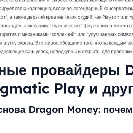
рирует свою коллекцию, включая легендарный консерватизм
Hot”, а также дерзкий креатив таких студий, как Playson или 
авангардом, а механику “классических” фруктовиков можно в
рратив с механиками “коллекций” или “улучшаемых симво
п в углу экрана. Это живое обещание того, что за каждым за
еделяющие ваш успех, неподкупны и открыты для проверки.
ные провайдеры 
gmatic Play и дру
снова Dragon Money: почем