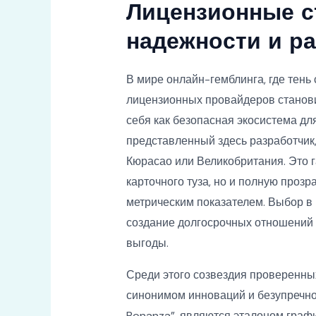
Лицензионные с
надежности и р
В мире онлайн-гемблинга, где тень
лицензионных провайдеров станови
себя как безопасная экосистема дл
представленный здесь разработчик,
Кюрасао или Великобритания. Это 
карточного туза, но и полную прозр
метрическим показателем. Выбор в 
создание долгосрочных отношений 
выгоды.
Среди этого созвездия проверенных
синонимом инноваций и безупречно
Bonanza”, являются эталоном граф