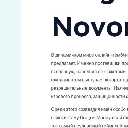
Novo
В динамичном мире онлайн-гемблин
предлагает. Именно поставщики пр
вселенную, наполняя её сюжетами, 
фундаментом выступает когорта тщ
разрешительные документы. Наличие
игрового процесса, защищённости 
Среди этого созвездия имён особо 
в экосистему Dragon Money свой ф
тот самый неуловимый геймплейный