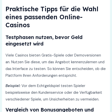
Praktische Tipps für die Wahl
eines passenden Online-
Casinos
Testphasen nutzen, bevor Geld
eingesetzt wird
Viele Casinos bieten Gratis-Spiele oder Demoversionen
an. Nutzen Sie diese, um das Angebot kennenzulernen und
das Interface zu testen. So können Sie entscheiden, ob die
Plattform Ihren Anforderungen entspricht.
Beispiel:
Vor dem Echtgeldspiel testen Spieler
beispielsweise den Kundenservice oder die Verfügbarkeit
verschiedener Spiele, um Unsicherheiten zu vermeiden.
Vergleich von Bonusangeboten und