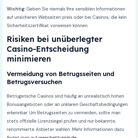
Wichtig:
Geben Sie niemals Ihre sensiblen Informationen
auf unsicheren Webseiten preis oder bei Casinos, die kein
Sicherheitszertifikat vorweisen können.
Risiken bei unüberlegter
Casino-Entscheidung
minimieren
Vermeidung von Betrugsseiten und
Betrugsversuchen
Betrügerische Casinos sind häufig an unrealistisch hohen
Bonusangeboten oder an unklaren Geschäftsbedingungen
erkennbar. Um Betrugsseiten zu vermeiden, sollte man
stets offizielle Lizenzsiegel prüfen und nur bekannte,
renommierte Anbieter wählen. Mehr Informationen dazu
findet man auf
www.bettyspin.de
.