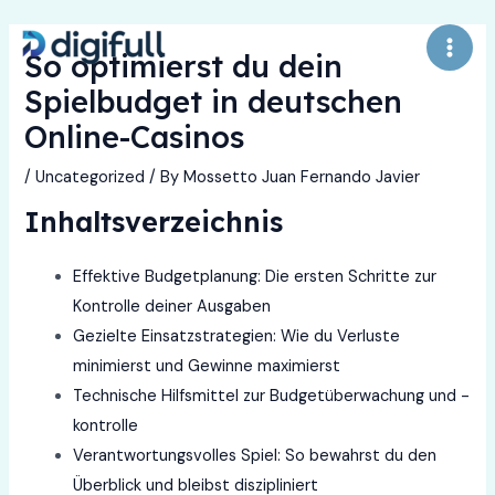
Skip
to
So optimierst du dein
Main
content
Spielbudget in deutschen
Men
Online-Casinos
/
Uncategorized
/ By
Mossetto Juan Fernando Javier
Inhaltsverzeichnis
Effektive Budgetplanung: Die ersten Schritte zur
Kontrolle deiner Ausgaben
Gezielte Einsatzstrategien: Wie du Verluste
minimierst und Gewinne maximierst
Technische Hilfsmittel zur Budgetüberwachung und -
kontrolle
Verantwortungsvolles Spiel: So bewahrst du den
Überblick und bleibst diszipliniert