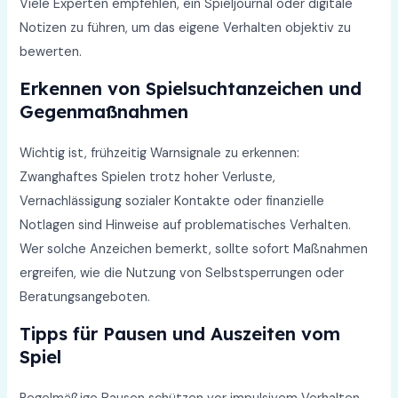
Viele Experten empfehlen, ein Spieljournal oder digitale
Notizen zu führen, um das eigene Verhalten objektiv zu
bewerten.
Erkennen von Spielsuchtanzeichen und
Gegenmaßnahmen
Wichtig ist, frühzeitig Warnsignale zu erkennen:
Zwanghaftes Spielen trotz hoher Verluste,
Vernachlässigung sozialer Kontakte oder finanzielle
Notlagen sind Hinweise auf problematisches Verhalten.
Wer solche Anzeichen bemerkt, sollte sofort Maßnahmen
ergreifen, wie die Nutzung von Selbstsperrungen oder
Beratungsangeboten.
Tipps für Pausen und Auszeiten vom
Spiel