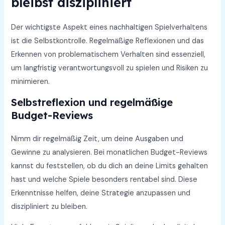
bleibst diszipliniert
Der wichtigste Aspekt eines nachhaltigen Spielverhaltens
ist die Selbstkontrolle. Regelmäßige Reflexionen und das
Erkennen von problematischem Verhalten sind essenziell,
um langfristig verantwortungsvoll zu spielen und Risiken zu
minimieren.
Selbstreflexion und regelmäßige
Budget-Reviews
Nimm dir regelmäßig Zeit, um deine Ausgaben und
Gewinne zu analysieren. Bei monatlichen Budget-Reviews
kannst du feststellen, ob du dich an deine Limits gehalten
hast und welche Spiele besonders rentabel sind. Diese
Erkenntnisse helfen, deine Strategie anzupassen und
diszipliniert zu bleiben.