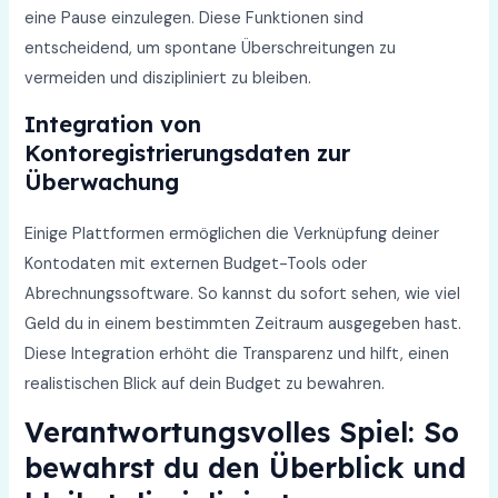
eine Pause einzulegen. Diese Funktionen sind
entscheidend, um spontane Überschreitungen zu
vermeiden und diszipliniert zu bleiben.
Integration von
Kontoregistrierungsdaten zur
Überwachung
Einige Plattformen ermöglichen die Verknüpfung deiner
Kontodaten mit externen Budget-Tools oder
Abrechnungssoftware. So kannst du sofort sehen, wie viel
Geld du in einem bestimmten Zeitraum ausgegeben hast.
Diese Integration erhöht die Transparenz und hilft, einen
realistischen Blick auf dein Budget zu bewahren.
Verantwortungsvolles Spiel: So
bewahrst du den Überblick und