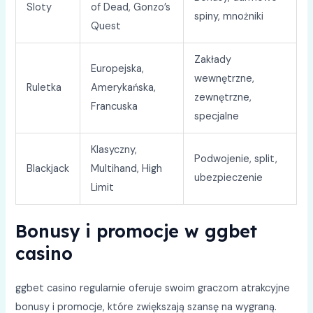
Sloty
of Dead, Gonzo’s
spiny, mnożniki
Quest
Zakłady
Europejska,
wewnętrzne,
Ruletka
Amerykańska,
zewnętrzne,
Francuska
specjalne
Klasyczny,
Podwojenie, split,
Blackjack
Multihand, High
ubezpieczenie
Limit
Bonusy i promocje w ggbet
casino
ggbet casino regularnie oferuje swoim graczom atrakcyjne
bonusy i promocje, które zwiększają szansę na wygraną.