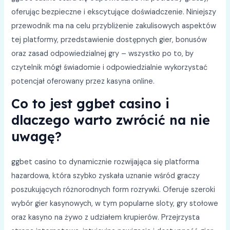
oferując bezpieczne i ekscytujące doświadczenie. Niniejszy
przewodnik ma na celu przybliżenie zakulisowych aspektów
tej platformy, przedstawienie dostępnych gier, bonusów
oraz zasad odpowiedzialnej gry – wszystko po to, by
czytelnik mógł świadomie i odpowiedzialnie wykorzystać
potencjał oferowany przez kasyna online.
Co to jest ggbet casino i
dlaczego warto zwrócić na nie
uwagę?
ggbet casino to dynamicznie rozwijająca się platforma
hazardowa, która szybko zyskała uznanie wśród graczy
poszukujących różnorodnych form rozrywki. Oferuje szeroki
wybór gier kasynowych, w tym popularne sloty, gry stołowe
oraz kasyno na żywo z udziałem krupierów. Przejrzysta