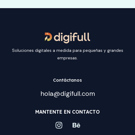
navigation
Soluciones digitales a medida para pequeñas y grandes
empresas.
Contáctanos
hola@digifull.com
MANTENTE EN CONTACTO