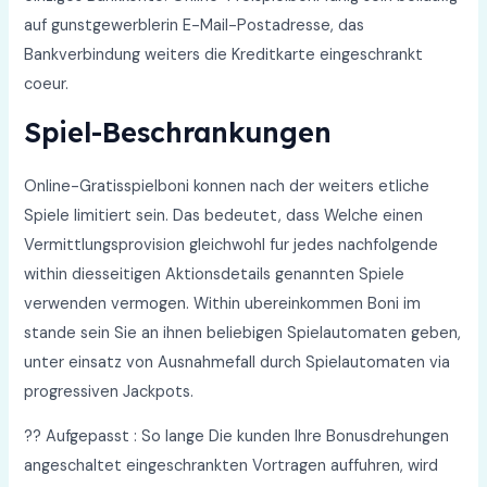
auf gunstgewerblerin E-Mail-Postadresse, das
Bankverbindung weiters die Kreditkarte eingeschrankt
coeur.
Spiel-Beschrankungen
Online-Gratisspielboni konnen nach der weiters etliche
Spiele limitiert sein. Das bedeutet, dass Welche einen
Vermittlungsprovision gleichwohl fur jedes nachfolgende
within diesseitigen Aktionsdetails genannten Spiele
verwenden vermogen. Within ubereinkommen Boni im
stande sein Sie an ihnen beliebigen Spielautomaten geben,
unter einsatz von Ausnahmefall durch Spielautomaten via
progressiven Jackpots.
?? Aufgepasst : So lange Die kunden Ihre Bonusdrehungen
angeschaltet eingeschrankten Vortragen auffuhren, wird