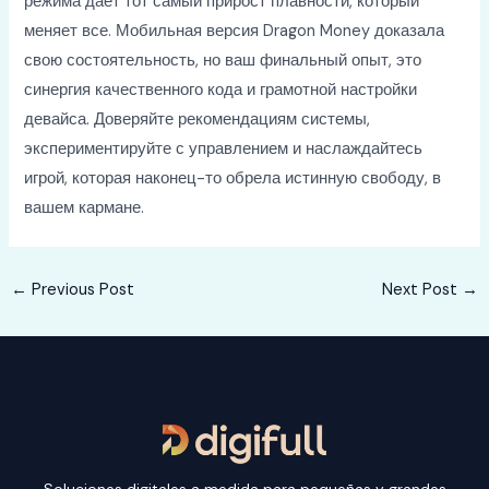
режима дает тот самый прирост плавности, который
меняет все. Мобильная версия Dragon Money доказала
свою состоятельность, но ваш финальный опыт, это
синергия качественного кода и грамотной настройки
девайса. Доверяйте рекомендациям системы,
экспериментируйте с управлением и наслаждайтесь
игрой, которая наконец-то обрела истинную свободу, в
вашем кармане.
Post
←
Previous Post
Next Post
→
navigation
Soluciones digitales a medida para pequeñas y grandes