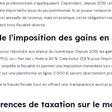
 gains professionnels s’appliquaient. Cependant, depuis 2019, un
ins importants issus du jeu patrimonial. Si un joueur remporte 
ion annuelle de revenus, mais en pratique, cette obligation res
ent hors fiscalité directe.
de l’imposition des gains en 
ée pour répondre aux enjeux du numérique. Depuis 2019, les gai
U), ou « flat tax », fixée à 30 %. Cela inclut 12,8 % pour l’impô
simplifie la fiscalité et permet une imposition immédiate lors 
sur une plateforme en ligne, 3 000 € seront directement préle
e la fraude fiscale tout en offrant une transparence accrue p
rences de taxation sur le m