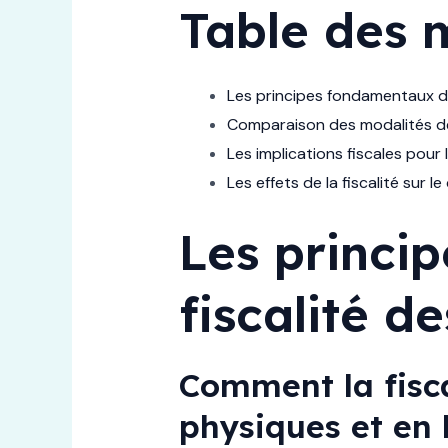
Table des 
Les principes fondamentaux de 
Comparaison des modalités de 
Les implications fiscales pour
Les effets de la fiscalité sur 
Les princi
fiscalité d
Comment la fisca
physiques et en 