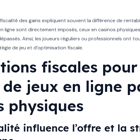
a fiscalité des gains expliquent souvent la différence de renta
 en ligne sont directement imposés, ceux en casinos physiques
dépassés. Ainsi, les joueurs réguliers ou professionnels ont to
gie de jeu et d’optimisation fiscale.
tions fiscales pour
 de jeux en ligne p
s physiques
ité influence l’offre et la s