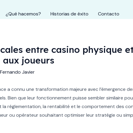
¿Qué hacemos?
Historias de éxito
Contacto
scales entre casino physique et
 aux joueurs
Fernando Javier
nce a connu une transformation majeure avec l’émergence des
s. Bien que leur fonctionnement puisse sembler similaire pour 
nt la réglementation, la rentabilité et le comportement des 
joueur ou opérateur souhaitant optimiser leur stratégie ou s