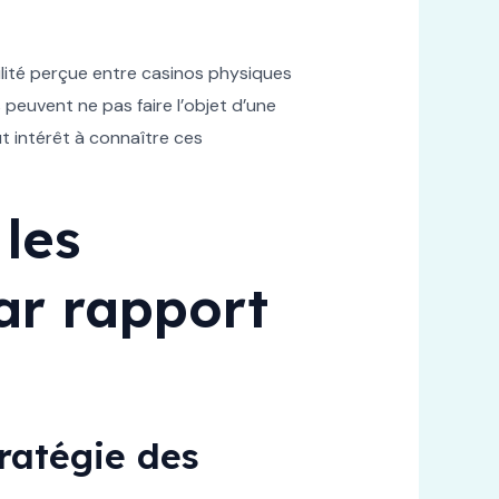
bilité perçue entre casinos physiques
 peuvent ne pas faire l’objet d’une
ut intérêt à connaître ces
 les
ar rapport
tratégie des