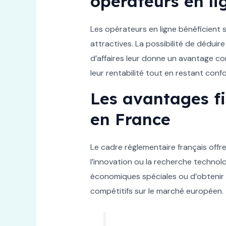
opérateurs en li
Les opérateurs en ligne bénéficient 
attractives. La possibilité de déduir
d’affaires leur donne un avantage com
leur rentabilité tout en restant conf
Les avantages fi
en France
Le cadre réglementaire français offre
l’innovation ou la recherche technolog
économiques spéciales ou d’obtenir d
compétitifs sur le marché européen.