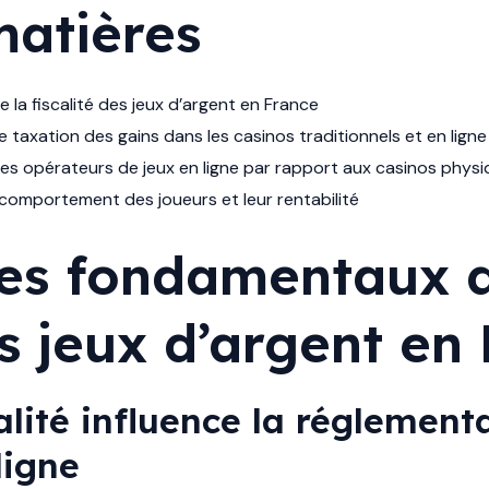
matières
la fiscalité des jeux d’argent en France
taxation des gains dans les casinos traditionnels et en ligne
 les opérateurs de jeux en ligne par rapport aux casinos phys
le comportement des joueurs et leur rentabilité
pes fondamentaux d
es jeux d’argent en
lité influence la réglement
ligne