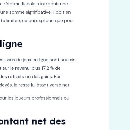
e réforme fiscale a introduit une
une somme significative, il doit en
te limitée, ce qui explique que pour
ligne
ns issus de jeux en ligne sont soumis
t sur le revenu, plus 17,2 % de
des retraits ou des gains. Par
vés, le reste lui étant versé net.
our les joueurs professionnels ou
ontant net des