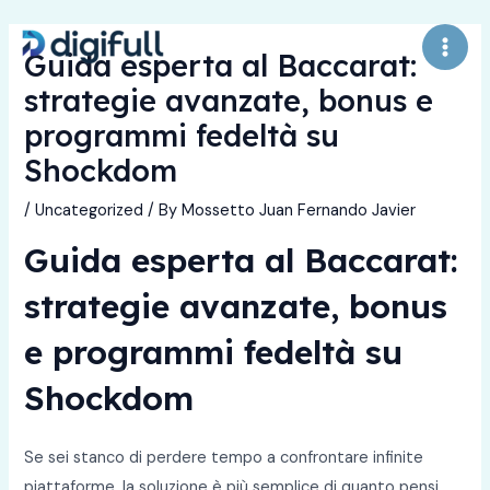
Skip
to
Guida esperta al Baccarat:
Main
content
strategie avanzate, bonus e
Men
programmi fedeltà su
Shockdom
/
Uncategorized
/ By
Mossetto Juan Fernando Javier
Guida esperta al Baccarat:
strategie avanzate, bonus
e programmi fedeltà su
Shockdom
Se sei stanco di perdere tempo a confrontare infinite
piattaforme, la soluzione è più semplice di quanto pensi.