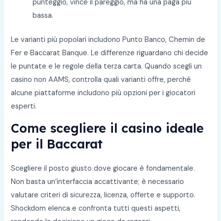
punteggio, vince il pareggio, ma ha una paga più
bassa.
Le varianti più popolari includono Punto Banco, Chemin de
Fer e Baccarat Banque. Le differenze riguardano chi decide
le puntate e le regole della terza carta. Quando scegli un
casino non AAMS, controlla quali varianti offre, perché
alcune piattaforme includono più opzioni per i giocatori
esperti.
Come scegliere il casino ideale
per il Baccarat
Scegliere il posto giusto dove giocare è fondamentale.
Non basta un’interfaccia accattivante; è necessario
valutare criteri di sicurezza, licenza, offerte e supporto.
Shockdom elenca e confronta tutti questi aspetti,