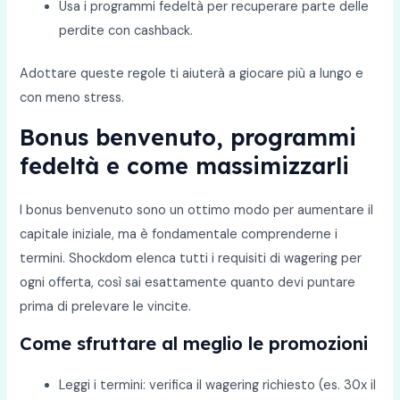
Usa i programmi fedeltà per recuperare parte delle
perdite con cashback.
Adottare queste regole ti aiuterà a giocare più a lungo e
con meno stress.
Bonus benvenuto, programmi
fedeltà e come massimizzarli
I bonus benvenuto sono un ottimo modo per aumentare il
capitale iniziale, ma è fondamentale comprenderne i
termini. Shockdom elenca tutti i requisiti di wagering per
ogni offerta, così sai esattamente quanto devi puntare
prima di prelevare le vincite.
Come sfruttare al meglio le promozioni
Leggi i termini: verifica il wagering richiesto (es. 30x il