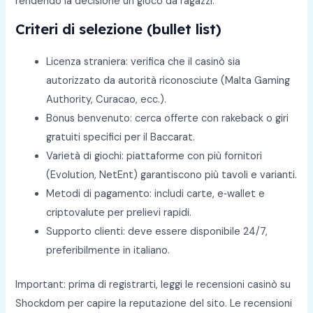
rendendo la decisione un gioco da ragazzi.
Criteri di selezione (bullet list)
Licenza straniera: verifica che il casinò sia
autorizzato da autorità riconosciute (Malta Gaming
Authority, Curacao, ecc.).
Bonus benvenuto: cerca offerte con rakeback o giri
gratuiti specifici per il Baccarat.
Varietà di giochi: piattaforme con più fornitori
(Evolution, NetEnt) garantiscono più tavoli e varianti.
Metodi di pagamento: includi carte, e‑wallet e
criptovalute per prelievi rapidi.
Supporto clienti: deve essere disponibile 24/7,
preferibilmente in italiano.
Important: prima di registrarti, leggi le recensioni casinò su
Shockdom per capire la reputazione del sito. Le recensioni