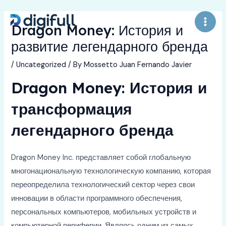
Skip
to
Dragon Money: История и
Main
content
развитие легендарного бренда
Men
/
Uncategorized
/ By
Mossetto Juan Fernando Javier
Dragon Money: История и
трансформация
легендарного бренда
Dragon Money Inc. представляет собой глобальную
многонациональную технологическую компанию, которая
переопределила технологический сектор через свои
инновации в области программного обеспечения,
персональных компьютеров, мобильных устройств и
компьютерной периферии. Являясь одним из самых