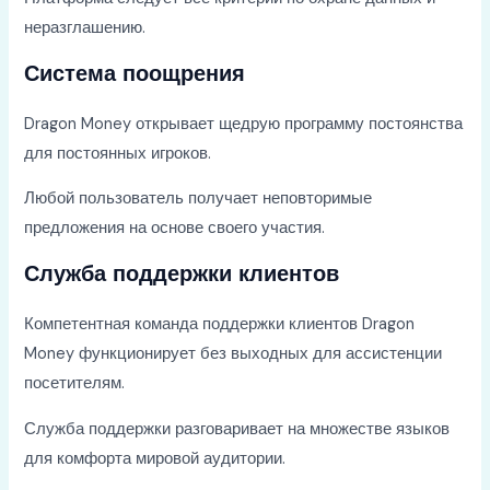
неразглашению.
Система поощрения
Dragon Money открывает щедрую программу постоянства
для постоянных игроков.
Любой пользователь получает неповторимые
предложения на основе своего участия.
Служба поддержки клиентов
Компетентная команда поддержки клиентов Dragon
Money функционирует без выходных для ассистенции
посетителям.
Служба поддержки разговаривает на множестве языков
для комфорта мировой аудитории.