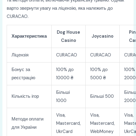
та методи оплати, включаючи українську гривню. Однак
варто звернути увагу на ліцензію, яка належить до
CURACAO.
Dog House
Pi
Характеристика
Joycasino
Casino
Ca
Ліцензія
CURACAO
CURACAO
CUR
Бонус за
100% до
100% до
100%
реєстрацію
10000 ₴
5000 ₴
2000
Більші
Більш
Кількість ігор
Більші 500
1000
2000
Visa,
Visa,
Visa,
Методи оплати
Mastercard,
Mastercard,
Maste
для України
UkrCard
WebMoney
UkrCa