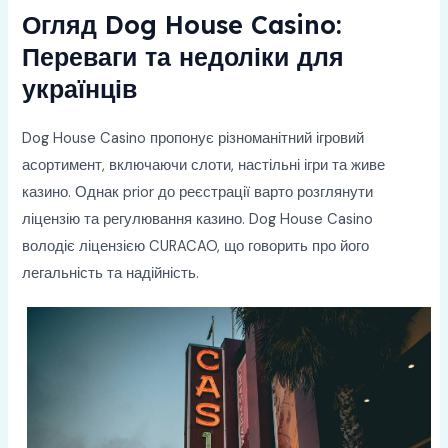
Огляд Dog House Casino:
Переваги та недоліки для
українців
Dog House Casino пропонує різноманітний ігровий
асортимент, включаючи слоти, настільні ігри та живе
казино. Однак prior до реєстрації варто розглянути
ліцензію та регулювання казино. Dog House Casino
володіє ліцензією CURACAO, що говорить про його
легальність та надійність.