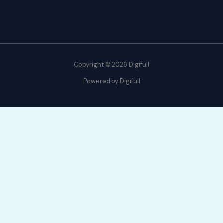
Copyright © 2026 Digifull
Powered by Digifull