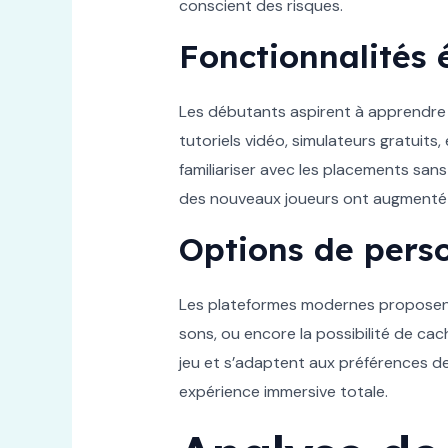
conscient des risques.
Fonctionnalités
Les débutants aspirent à apprendre
tutoriels vidéo, simulateurs gratuit
familiariser avec les placements san
des nouveaux joueurs ont augmenté le
Options de pers
Les plateformes modernes proposent 
sons, ou encore la possibilité de ca
jeu et s’adaptent aux préférences de 
expérience immersive totale.