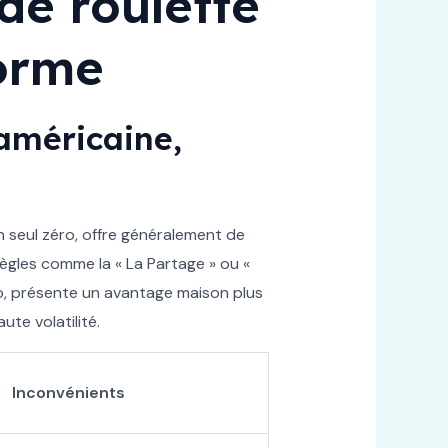
de roulette
orme
 américaine,
 seul zéro, offre généralement de
ègles comme la « La Partage » ou «
ro, présente un avantage maison plus
ute volatilité.
Inconvénients