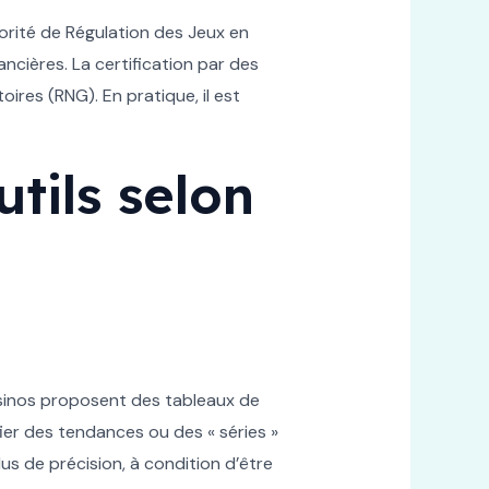
utorité de Régulation des Jeux en
ncières. La certification par des
res (RNG). En pratique, il est
utils selon
asinos proposent des tableaux de
fier des tendances ou des « séries »
us de précision, à condition d’être