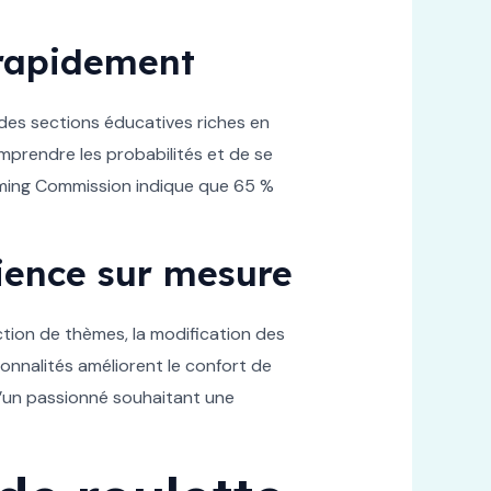
 rapidement
des sections éducatives riches en
mprendre les probabilités et de se
 Gaming Commission indique que 65 %
ience sur mesure
ion de thèmes, la modification des
onnalités améliorent le confort de
 d’un passionné souhaitant une