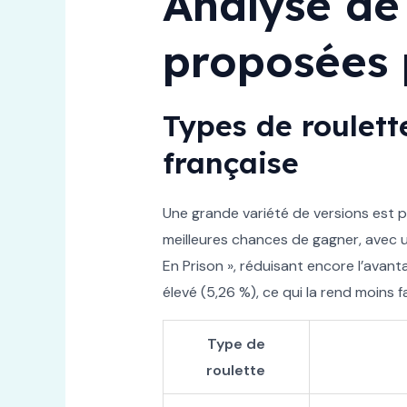
Analyse de 
proposées 
Types de roulett
française
Une grande variété de versions est p
meilleures chances de gagner, avec u
En Prison », réduisant encore l’avan
élevé (5,26 %), ce qui la rend moins f
Type de
roulette