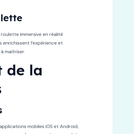
lette
 roulette immersive en réalité
 enrichissent l’expérience et
à maîtriser.
t de la
s
s
pplications mobiles iOS et Android,