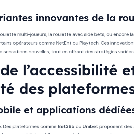
riantes innovantes de la rou
lette multi-joueurs, la roulette avec side bets, ou encore la
rtains opérateurs comme NetEnt ou Playtech. Ces innovations
e sensations nouvelles, tout en offrant des stratégies variées 
de l’accessibilité e
ité des plateforme
bile et applications dédiée
lle. Des plateformes comme
Bet365
ou
Unibet
proposent des a