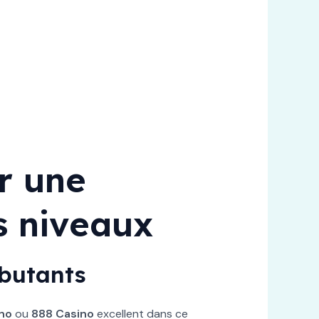
ir une
s niveaux
ébutants
no
ou
888 Casino
excellent dans ce