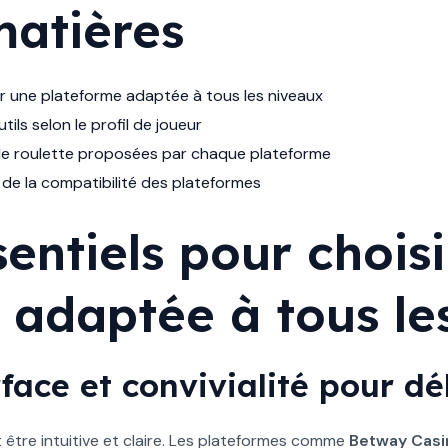
matières
ir une plateforme adaptée à tous les niveaux
tils selon le profil de joueur
 de roulette proposées par chaque plateforme
t de la compatibilité des plateformes
sentiels pour chois
 adaptée à tous le
rface et convivialité pour d
it être intuitive et claire. Les plateformes comme
Betway Casi